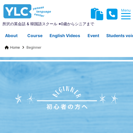
Menu
所沢の英会話 & 韓国語スクール ※0歳からシニアまで
About
Course
English Videos
Event
Students voi
Home
Beginner
YLCについて
コース紹介
英会話動画集
イベント
生徒さんの声