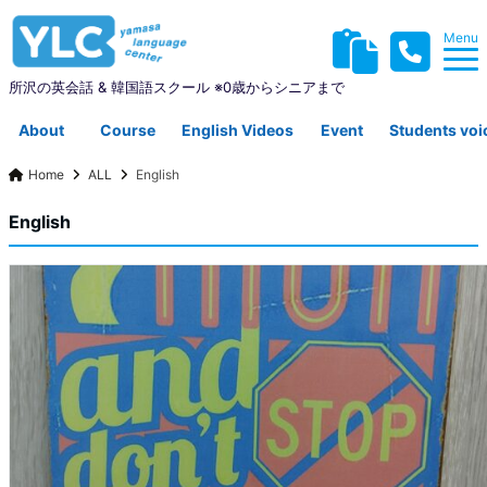
Menu
所沢の英会話 & 韓国語スクール ※0歳からシニアまで
About
Course
English Videos
Event
Students voi
Home
ALL
English
YLCについて
コース紹介
英会話動画集
イベント
生徒さんの声
English