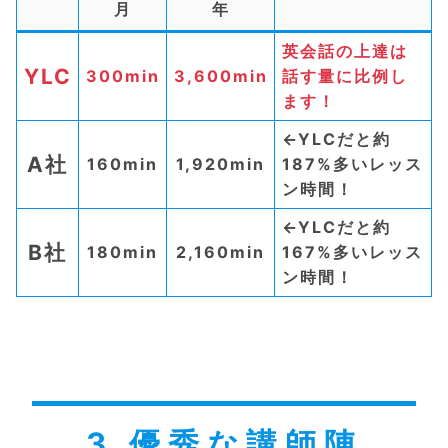
月
年
英会話の上達は
YLC
300min
3,600min
話す量に比例し
ます！
←YLCだと約
A社
160min
1,920min
187%多いレッス
ン時間！
←YLCだと約
B社
180min
2,160min
167%多いレッス
ン時間！
3.優秀な講師陣