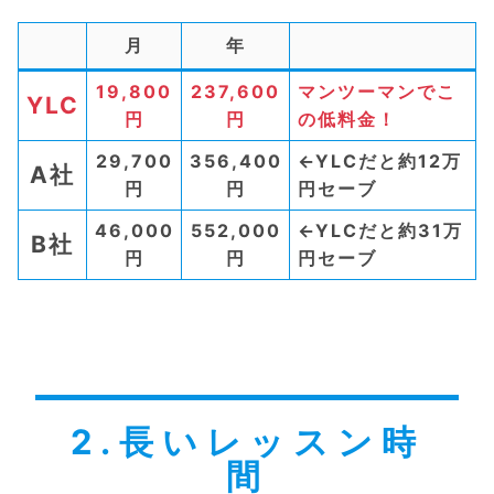
月
年
19,800
237,600
マンツーマンでこ
YLC
円
円
の低料金！
29,700
356,400
←YLCだと約12万
A社
円
円
円セーブ
46,000
552,000
←YLCだと約31万
B社
円
円
円セーブ
2.長いレッスン時
間