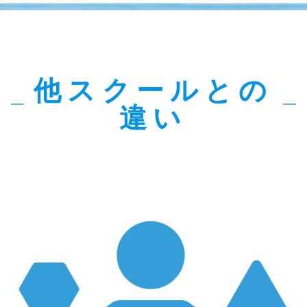
他スクール
との
違い