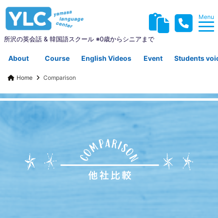
Menu
所沢の英会話 & 韓国語スクール ※0歳からシニアまで
About
Course
English Videos
Event
Students voi
Home
Comparison
YLCについて
コース紹介
英会話動画集
イベント
生徒さんの声