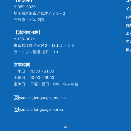
【所沢校】
コ
〒359-0038
イ
埼玉県所沢市北秋津７７８−２
お
三巧第１ビル 2階
お
【清澄白河校】
よ
〒135-0022
ア
東京都江東区三好２丁目１１－１０
個
ラ・メゾン清澄白河１０１
営業時間
平日 10:00 - 21:00
土曜日 10:00 - 18:00
定休日 日曜・祝日・GW・年末年始
yamasa_language_english
yamasa_language_korea