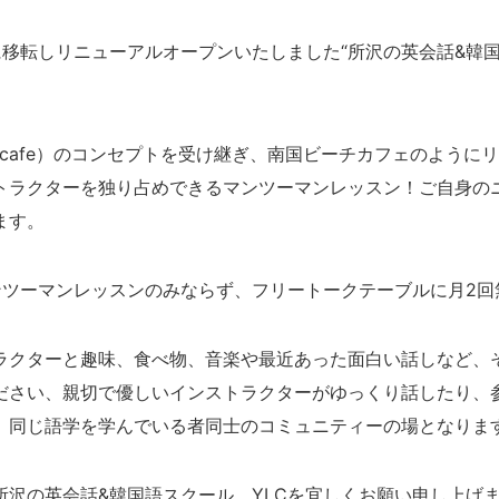
移転しリニューアルオープンいたしました“所沢の英会話&韓国語
h cafe）のコンセプトを受け継ぎ、南国ビーチカフェのよう
トラクターを独り占めできるマンツーマンレッスン！ご自身の
ます。
ンツーマンレッスンのみならず、フリートークテーブルに月2回
ラクターと趣味、食べ物、音楽や最近あった面白い話しなど、
ださい、親切で優しいインストラクターがゆっくり話したり、
、同じ語学を学んでいる者同士のコミュニティーの場となりま
所沢の英会話&韓国語スクール、YLCを宜しくお願い申し上げ