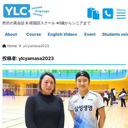
Menu
所沢の英会話 & 韓国語スクール ※0歳からシニアまで
About
Course
English Videos
Event
Students voi
Home
ylcyamasa2023
YLCについて
コース紹介
英会話動画集
イベント
生徒さんの声
投稿者:
ylcyamasa2023