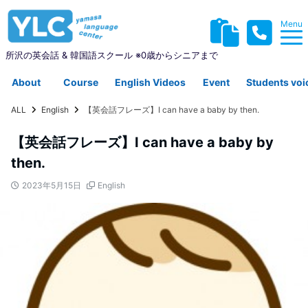
Menu
所沢の英会話 & 韓国語スクール ※0歳からシニアまで
About
Course
English Videos
Event
Students voi
ALL
English
【英会話フレーズ】I can have a baby by then.
YLCについて
コース紹介
英会話動画集
イベント
生徒さんの声
【英会話フレーズ】I can have a baby by
then.
2023年5月15日
English