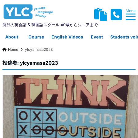
Menu
所沢の英会話 & 韓国語スクール ※0歳からシニアまで
About
Course
English Videos
Event
Students voi
Home
ylcyamasa2023
YLCについて
コース紹介
英会話動画集
イベント
生徒さんの声
投稿者:
ylcyamasa2023